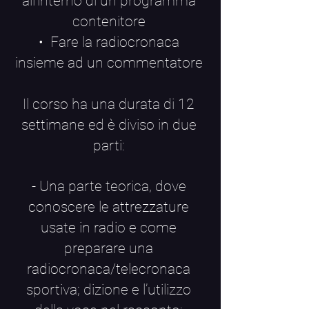
all'interno di un programma
contenitore
• Fare la radiocronaca
insieme ad un commentatore
Il corso ha una durata di 12
settimane ed è diviso in due
parti:
- Una parte teorica, dove
conoscere le attrezzature
usate in radio e come
preparare una
radiocronaca/telecronaca
sportiva; dizione e l’utilizzo