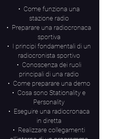
• Come funziona una
stazione radio
• Preparare una radiocronaca
sportiva
• I principi fondamentali di un
radiocronista sportivo
• Conoscenza dei ruoli
principali di una radio
• Come preparare una demo
• Cosa sono Stationality e
Personality
• Eseguire una radiocronaca
in diretta
• Realizzare collegamenti