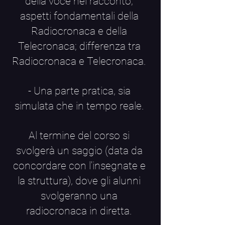
della voce nel racconto;
aspetti fondamentali della
Radiocronaca e della
Telecronaca; differenza tra
Radiocronaca e Telecronaca.
- Una parte pratica, sia
simulata che in tempo reale.
Al termine del corso si
svolgerà un saggio (data da
concordare con l'insegnate e
la struttura), dove gli alunni
svolgeranno una
radiocronaca in diretta.