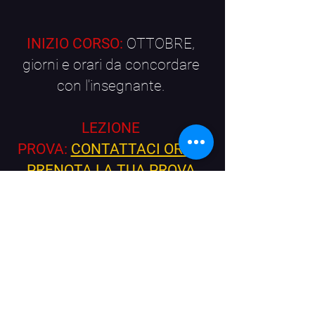
INIZIO CORSO:
OTTOBRE,
giorni e orari da concordare
con l'insegnante.
LEZIONE
PROVA:
CONTATTACI ORA E
PRENOTA LA TUA PROVA
GRATUITA!
Per avere maggiori informazioni,
o prenotare la tua prova gratuita,
CONTATTACI!