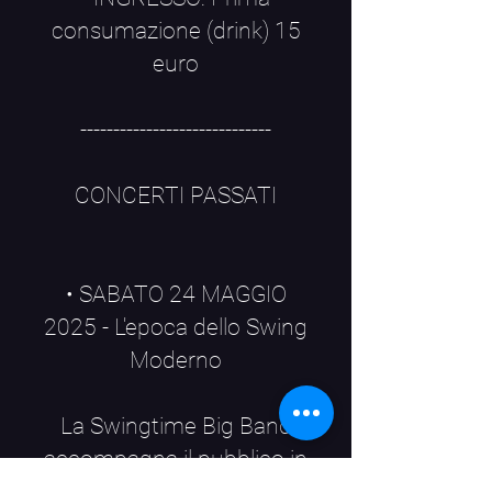
consumazione (drink) 15
euro
-----------------------------
CONCERTI PASSATI
• SABATO 24 MAGGIO
2025 - L'epoca dello Swing
Moderno
La Swingtime Big Band
accompagna il pubblico in