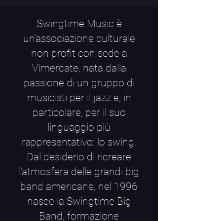
Swingtime Music è
un’associazione culturale
non profit con sede a
Vimercate, nata dalla
passione di un gruppo di
musicisti per il jazz e, in
particolare, per il suo
linguaggio più
rappresentativo: lo swing.
Dal desiderio di ricreare
l’atmosfera delle grandi big
band americane, nel 1996
nasce la Swingtime Big
Band, formazione