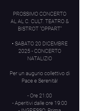
PROSSIMO CONCERTO
AL AL C. CULT. TEATRO &
BISTROT "OPPART"
• SABATO 20 DICEMBRE
2025 - CONCERTO
NATALIZIO
Per un augurio collettivo di
Pace e Serenità!
- Ore 21:00
- Aperitivi dalle ore 19:00
- INGRESSO: Prima