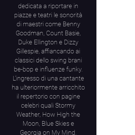
dedicata a riportare in
piazze e teatri le sonorità
di maestri come Benny
Goodman, Count Basie,
Duke Ellington e Dizzy
Gillespie, affiancando ai
classici dello swing brani
be-bop e influenze funky.
L’ingresso di una cantante
ha ulteriormente arricchito
il repertorio con pagine
celebri quali Stormy
Weather, How High the
Moon, Blue Skies e
Georgia on My Mind.