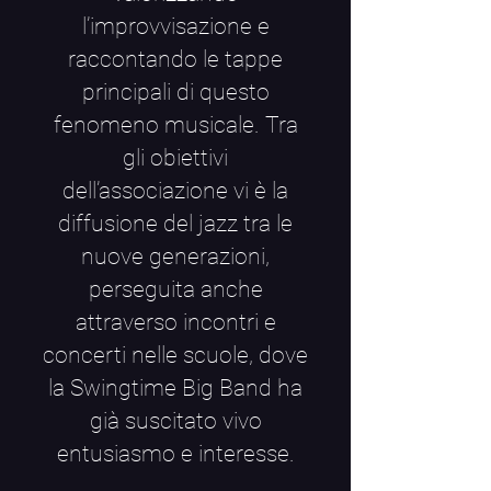
l’improvvisazione e
raccontando le tappe
principali di questo
fenomeno musicale. Tra
gli obiettivi
dell’associazione vi è la
diffusione del jazz tra le
nuove generazioni,
perseguita anche
attraverso incontri e
concerti nelle scuole, dove
la Swingtime Big Band ha
già suscitato vivo
entusiasmo e interesse.