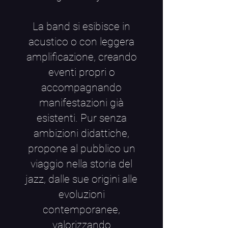
La band si esibisce in
acustico o con leggera
amplificazione, creando
eventi propri o
accompagnando
manifestazioni già
esistenti. Pur senza
ambizioni didattiche,
propone al pubblico un
viaggio nella storia del
jazz, dalle sue origini alle
evoluzioni
contemporanee,
valorizzando