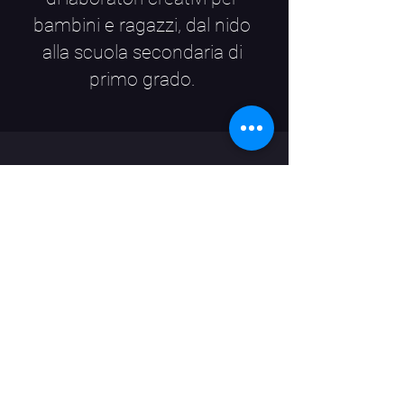
bambini e ragazzi, dal nido
alla scuola secondaria di
primo grado.
OppArt s.r.l.s., Centro
Culturale Teatro e
Bistrot-p.iva
09947390960
CCIAA: MB-REA: mb-
1913464
Capitale sociale:
2000,00 euro
via Giovanni da Sovico 113
20845 Sovico (MB)
tel:
039 9008448
e-mail:
info@oppart.it
-