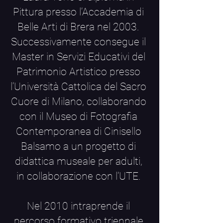
Pittura presso l’Accademia di
Belle Arti di Brera nel 2003.
Successivamente consegue il
Master in Servizi Educativi del
Patrimonio Artistico presso
l’Università Cattolica del Sacro
Cuore di Milano, collaborando
con il Museo di Fotografia
Contemporanea di Cinisello
Balsamo a un progetto di
didattica museale per adulti,
in collaborazione con l’UTE.
Nel 2010 intraprende il
percorso formativo triennale