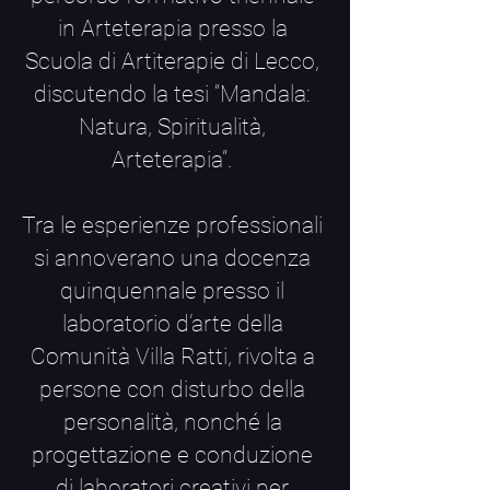
in Arteterapia presso la
Scuola di Artiterapie di Lecco,
discutendo la tesi “Mandala:
Natura, Spiritualità,
Arteterapia”.
Tra le esperienze professionali
si annoverano una docenza
quinquennale presso il
laboratorio d’arte della
Comunità Villa Ratti, rivolta a
persone con disturbo della
personalità, nonché la
progettazione e conduzione
di laboratori creativi per