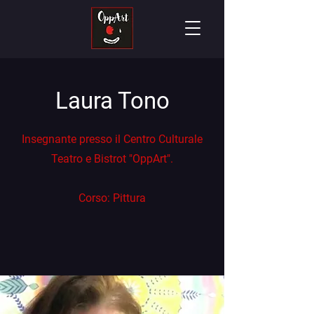
Laura Tono
Insegnante presso il Centro Culturale
Teatro e Bistrot "OppArt".
Corso: Pittura