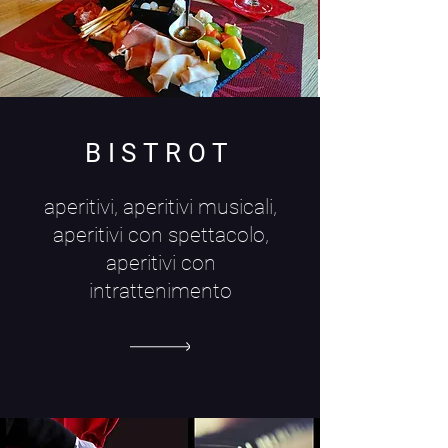
BISTROT
aperitivi, aperitivi musicali,
aperitivi con spettacolo,
aperitivi con
intrattenimento