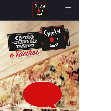
e Bistrot
COSA C'È STASERA?
AFFITTAMI!