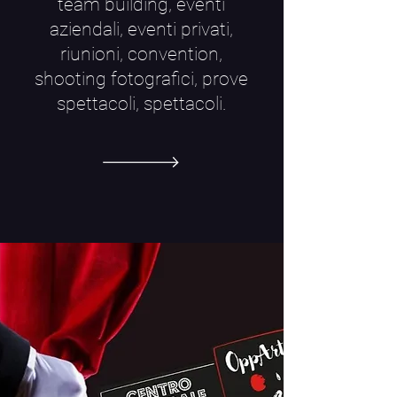
team building, eventi
aziendali, eventi privati,
riunioni, convention,
shooting fotografici, prove
spettacoli, spettacoli.