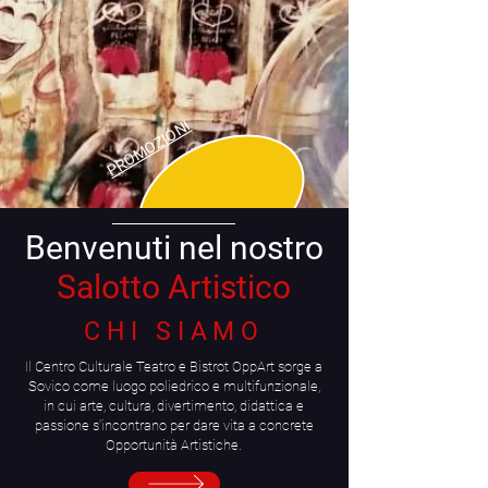
PROMOZIONI
Benvenuti nel nostro
Salotto Artistico
CHI SIAMO
Il Centro Culturale Teatro e Bistrot OppArt sorge a
Sovico come luogo poliedrico e multifunzionale,
in cui arte, cultura, divertimento, didattica e
passione s'incontrano per dare vita a concrete
Opportunità Artistiche.