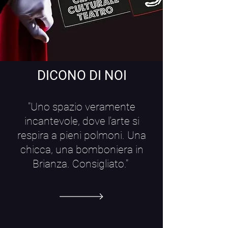
DICONO DI NOI
"Uno spazio veramente
incantevole, dove l'arte si
respira a pieni polmoni. Una
chicca, una bomboniera in
Brianza. Consigliato."